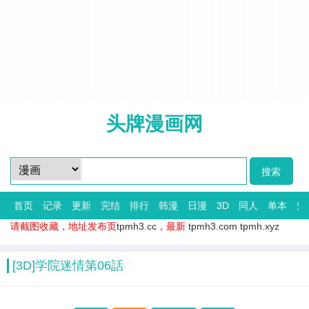
头牌漫画网
首页
记录
更新
完结
排行
韩漫
日漫
3D
同人
单本
短
请截图收藏，地址发布页
tpmh3.cc
，最新
tpmh3.com
tpmh.xyz
[3D]学院迷情第06話