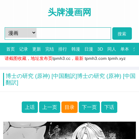
头牌漫画网
首页
记录
更新
完结
排行
韩漫
日漫
3D
同人
单本
短
请截图收藏，地址发布页
tpmh3.cc
，最新
tpmh3.com
tpmh.xyz
博士の研究 (原神) [中国翻訳]博士の研究 (原神) [中国
翻訳]
上话
上一页
目录
下一页
下话